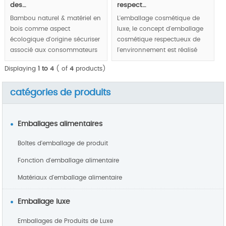
des…
respect…
Bambou naturel & matériel en
L'emballage cosmétique de
bois comme aspect
luxe, le concept d'emballage
écologique d'origine sécuriser
cosmétique respectueux de
associé aux consommateurs
l'environnement est réalisé
finaux avec naturel, santé,
par les boîtes de bambou et
Displaying
1 to 4
( of
4
products)
nourriture sentiment de votre
d'aluminium écologiques
gourmet via les sens visuels
d'origine.
catégories de produits
et tactiles.
MOQ:3000pcs.
Emballages alimentaires
Boîtes d'emballage de produit
Fonction d'emballage alimentaire
Matériaux d'emballage alimentaire
Emballage luxe
Emballages de Produits de Luxe