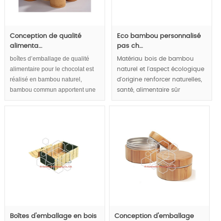
Conception de qualité
Eco bambou personnalisé
alimenta…
pas ch…
boîtes d’emballage de qualité
Matériau bois de bambou
alimentaire pour le chocolat est
naturel et l'aspect écologique
réalisé en bambou naturel,
d'origine renforcer naturelles,
bambou commun apportent une
santé, alimentaire sûr
sensation saine et naturelle aux
sentiment via les sens visuels
boîtes de chocolat emballage.
et tactiles.
Eco Emballages convivial et
durable pour chocolat ou thé
MOQ:3000pcs.
accumulent image d’entreprise
responsable.
Boîtes d'emballage en bois
Conception d'emballage