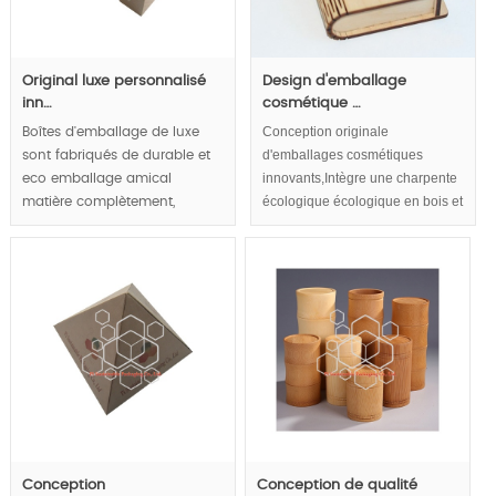
Original luxe personnalisé
Design d'emballage
inn…
cosmétique …
Conception originale
Boîtes d'emballage de luxe
d'emballages cosmétiques
sont fabriqués de durable et
innovants,Intègre une charpente
eco emballage amical
écologique écologique en bois et
matière complètement,
vivante dans des boîtes en
commode pour les produits
plastique pour emballage
de luxe et l'affichage de la
cosmétique.
marque reflètent le concept
convivial, luxe et aspect
naturel plomb tendances
d'empaquetage de luxe.
MOQ:1000pcs.
Conception
Conception de qualité