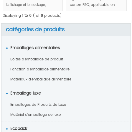
l'affichage et le stockage,
carton FSC, applicable en
l'emballage écologique,Eco
partie concept d'emballage
Displaying
1 to 6
( of
6
products)
friendly concept d'emballage en
respectueux de
considération.
l'environnement.
catégories de produits
MOQ:5000pcs.
Emballages alimentaires
Boîtes d'emballage de produit
Fonction d'emballage alimentaire
Matériaux d'emballage alimentaire
Emballage luxe
Emballages de Produits de Luxe
Matériel d'emballage de luxe
Ecopack