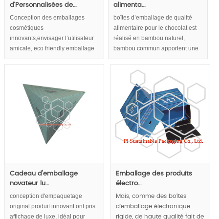
d’Personnalisées de…
alimenta…
Conception des emballages
boîtes d’emballage de qualité
cosmétiques
alimentaire pour le chocolat est
innovants,envisager l’utilisateur
réalisé en bambou naturel,
amicale, eco friendly emballage
bambou commun apportent une
cosmétique,emballages de
sensation saine et naturelle aux
cosmétiques de luxe,concevoir
boîtes de chocolat emballage.
des concepts dans les boîtes
Eco Emballages convivial et
d’emballage cosmétique. Forme
durable pour chocolat ou thé
pyramidale accroître la capacité
accumulent image d’entreprise
de commercialisation
responsable.
considérablement.
Cadeau d'emballage
Emballage des produits
novateur lu…
électro…
conception d'empaquetage
Mais, comme des boîtes
original produit innovant ont pris
d'emballage électronique
affichage de luxe, idéal pour
rigide, de haute qualité fait de