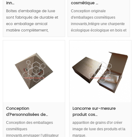
inn…
cosmétique …
Conception originale
Boîtes d'emballage de luxe
d'emballages cosmétiques
sont fabriqués de durable et
innovants,Intègre une charpente
eco emballage amical
écologique écologique en bois et
matière complètement,
vivante dans des boîtes en
commode pour les produits
plastique pour emballage
de luxe et l'affichage de la
cosmétique.
marque reflètent le concept
convivial, luxe et aspect
naturel plomb tendances
d'empaquetage de luxe.
MOQ:1000pcs.
Conception
Lancome sur-mesure
d’Personnalisées de…
produit cos…
Conception des emballages
apparition de grains d'or créer
cosmétiques
image de luxe des produits et la
innovants,envisager l’utilisateur
marque.