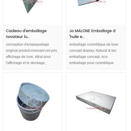
Cadeau d'emballage
Jo MALONE Emballage d
novateur lu…
'huile e…
conception d'empaquetage
emballage cosmétique de luxe
original produit innovant ont pris
concept display, Natural & bio
affichage de luxe, idéal pour
emballage concept, éco-
l'affichage et le stockage,
emballage pour cosmétique
l'emballage écologique,Eco
concept, correspond à la qualité
friendly concept d'emballage en
de luxe et de cosmétiques
considération.
naturels.