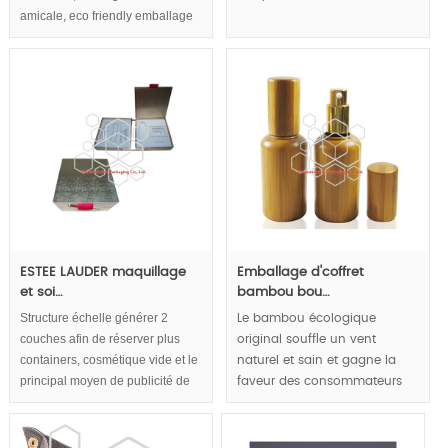
amicale, eco friendly emballage
cosmétique,emballages de
cosmétiques de luxe,concevoir
des concepts dans les boîtes
d’emballage cosmétique. Forme
pyramidale accroître la capacité
de commercialisation
considérablement.
ESTEE LAUDER maquillage
Emballage d'coffret
et soi…
bambou bou…
Structure échelle générer 2
Le bambou écologique
couches afin de réserver plus
original souffle un vent
containers, cosmétique vide et le
naturel et sain et gagne la
principal moyen de publicité de
faveur des consommateurs
la qualité de luxe de la teneur en
écologiques originaux.
cosmétique.