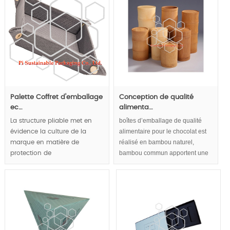
Palette Coffret d'emballage
Conception de qualité
ec…
alimenta…
boîtes d’emballage de qualité
La structure pliable met en
alimentaire pour le chocolat est
évidence la culture de la
réalisé en bambou naturel,
marque en matière de
bambou commun apportent une
protection de
sensation saine et naturelle aux
l'environnement. L'apparence
boîtes de chocolat emballage.
de la nature et de l'écologie
Eco Emballages convivial et
originale transmet le concept
durable pour chocolat ou thé
de santé naturelle au public.
accumulent image d’entreprise
responsable.
MOQ:1000pcs;