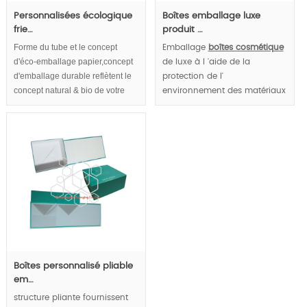
Personnalisées écologique
Boîtes emballage luxe
frie…
produit …
Forme du tube et le concept
Emballage
boîtes cosmétique
d'éco-emballage papier,concept
de luxe à l 'aide de la
d'emballage durable reflètent le
protection de l'
concept natural & bio de votre
environnement des matériaux
cosmétique.
d '
emballage cosmétique
personnalisés. Il amplifie les
effets naturels des
cosmétiques et augmente le
niveau de luxe des marques
de cosmétiques.
MOQ:1000pcs;
Boîtes personnalisé pliable
em…
structure pliante fournissent